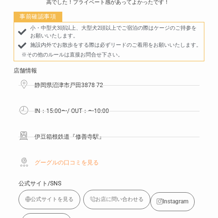
高でした！プライベート感があってよかったです！
事前確認事項
小・中型犬3頭以上、大型犬2頭以上でご宿泊の際はケージのご持参を
お願いいたします。
施設内外でお散歩をする際は必ずリードのご着用をお願いいたします。
※その他のルールは直接お問合せ下さい。
店舗情報
静岡県沼津市戸田3878-72
IN：15:00〜/ OUT：〜10:00
伊豆箱根鉄道『修善寺駅』
グーグルの口コミを見る
公式サイト/SNS
公式サイトを見る
お店に問い合わせる
Instagram