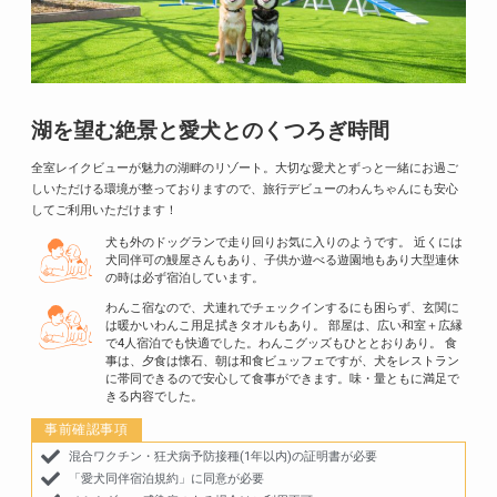
湖を望む絶景と愛犬とのくつろぎ時間
全室レイクビューが魅力の湖畔のリゾート。大切な愛犬とずっと一緒にお過ご
しいただける環境が整っておりますので、旅行デビューのわんちゃんにも安心
してご利用いただけます！
犬も外のドッグランで走り回りお気に入りのようです。 近くには
犬同伴可の鰻屋さんもあり、子供か遊べる遊園地もあり大型連休
の時は必ず宿泊しています。
わんこ宿なので、犬連れでチェックインするにも困らず、玄関に
は暖かいわんこ用足拭きタオルもあり。 部屋は、広い和室＋広縁
で4人宿泊でも快適でした。わんこグッズもひととおりあり。 食
事は、夕食は懐石、朝は和食ビュッフェですが、犬をレストラン
に帯同できるので安心して食事ができます。味・量ともに満足で
きる内容でした。
事前確認事項
混合ワクチン・狂犬病予防接種(1年以内)の証明書が必要
「愛犬同伴宿泊規約」に同意が必要