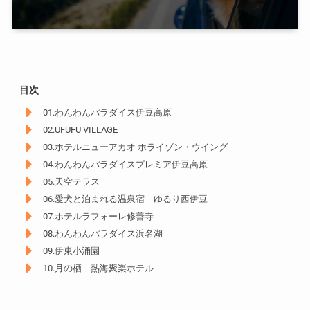
目次
01.わんわんパラダイス伊豆高原
02.UFUFU VILLAGE
03.ホテルニューアカオ ホライゾン・ウイング
04.わんわんパラダイスプレミア伊豆高原
05.天空テラス
06.愛犬と泊まれる温泉宿 ゆるり西伊豆
07.ホテルラフォーレ修善寺
08.わんわんパラダイス浜名湖
09.伊東小涌園
10.月の栖 熱海聚楽ホテル