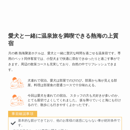
愛犬と一緒に温泉旅を満喫できる熱海の上質
宿
月の栖 熱海聚楽ホテルは、愛犬と一緒に贅沢な時間を過ごせる温泉宿です。
専
用のペット同伴客室では、小型犬まで快適に滞在できゆったりと過ごす事がで
きます。
周辺の散策コースも充実しており、自然の中でリフレッシュできま
す。
犬連れで宿泊。愛犬は部屋でのびのび。部屋から海が見える部
屋。料理は部屋食の普通コースで十分味わえる。
今回は愛犬を連れての宿泊。 スタッフの方も犬好きが多いのか、
とても親切でよくしてくれました。 坂を降りていくと海にも行け
るので、散歩にも行きやすくよかったです。
事前確認事項
基本的な躾ができており、他のお客様の迷惑にならない事が絶対条件で
す。