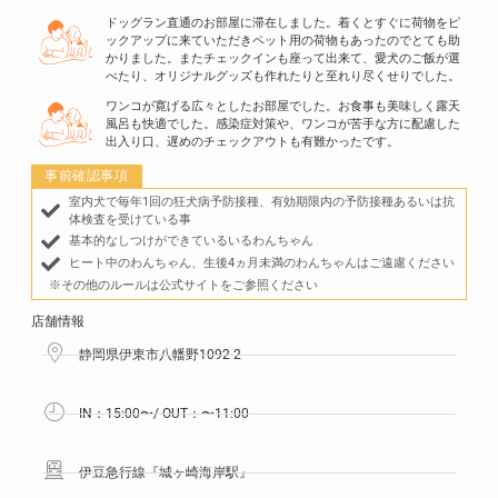
ドッグラン直通のお部屋に滞在しました。着くとすぐに荷物をピ
ックアップに来ていただきペット用の荷物もあったのでとても助
かりました。またチェックインも座って出来て、愛犬のご飯が選
べたり、オリジナルグッズも作れたりと至れり尽くせりでした。
ワンコが寛げる広々としたお部屋でした。お食事も美味しく露天
風呂も快適でした。感染症対策や、ワンコが苦手な方に配慮した
出入り口、遅めのチェックアウトも有難かったです。
事前確認事項
室内犬で毎年1回の狂犬病予防接種、有効期限内の予防接種あるいは抗
体検査を受けている事
基本的なしつけができているいるわんちゃん
ヒート中のわんちゃん、生後4ヵ月未満のわんちゃんはご遠慮ください
※その他のルールは公式サイトをご参照ください
店舗情報
静岡県伊東市八幡野1092-2
IN：15:00〜/ OUT：〜11:00
伊豆急行線『城ヶ崎海岸駅』