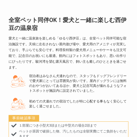
全室ペット同伴OK！愛犬と一緒に楽しむ西伊
豆の温泉宿
愛犬と一緒に温泉旅を楽しめる「ゆるり西伊豆」は、全室ペット同伴可能な宿
泊施設です。
天候に左右されない屋内遊び場や、愛犬用のアメニティが充実し
ており、手ぶらでも安心です。
料理長特製の愛犬用メニューやケーキも注文可
能で、記念日のお祝いにも最適。
館内にはフォトスポットもあり、思い出作り
にぴったりです。
駿河湾を望む露天風呂で、飼い主も癒しのひとときを過ごせ
ます。
宿泊者はみなさん犬連れなので、スタッフもドッグフレンドリー
で愛犬家にとっては雰囲気が良いです。屋内ドッグランには無料
のおやつがおいてあるほか、愛犬と記念写真が撮れるようなフォ
トスポットが施設内に設定されていました。
初めての犬連れでの宿泊でしたが特に心配する事もなく安心して
楽しく過ごせました。
事前確認事項
１部屋につき小型犬3頭または中型犬の場合2頭まで
ペットが原因で破損した物、汚したものは全額実費にてご負担をいただ
きます