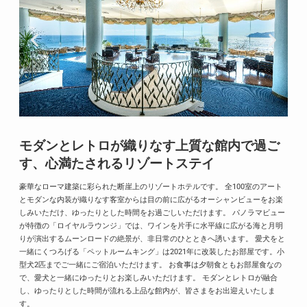
モダンとレトロが織りなす上質な館内で過ご
す、心満たされるリゾートステイ
豪華なローマ建築に彩られた断崖上のリゾートホテルです。 全100室のアート
とモダンな内装が織りなす客室からは目の前に広がるオーシャンビューをお楽
しみいただけ、ゆったりとした時間をお過ごしいただけます。 パノラマビュー
が特徴の「ロイヤルラウンジ」では、ワインを片手に水平線に広がる海と月明
りが演出するムーンロードの絶景が、非日常のひとときへ誘います。 愛犬をと
一緒にくつろげる「ペットルームキング」は2021年に改装したお部屋です。小
型犬2匹までご一緒にご宿泊いただけます。 お食事は夕朝食ともお部屋食なの
で、愛犬と一緒にゆったりとお楽しみいただけます。 モダンとレトロが融合
し、ゆったりとした時間が流れる上品な館内が、皆さまをお出迎えいたしま
す。