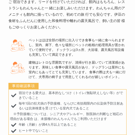
ご 宿泊できます。リードを付けていただければ、館内はもちろん、レス
トランもわんちゃんと一 緒にお楽しみいただけます。わんちゃん用のア
メニティも館内に揃っているので、初めての旅 行でも安心です。伊豆の
食材をふんだんに使用した和食料理や離れの露天風呂で、飼い主の皆 様
もごゆっくりお楽しみください。
ペットはほぼ全部の場所に出入りでき食事も一緒に食べられます
し、室内、廊下、色々な場所にペットの粗相の処理用具が置かれ
ていて便利です。 ドックランは3ヵ所、大浴場、露天風呂等設備
も充実していて満足できます。
建物はレトロな雰囲気ですが、清掃が行き届いていて清潔感があ
ります。美味しい食事や露天風呂があり、ドッグランは屋外にも
室内にもあってとても充実しています。 食事の際は犬も一緒に行
けて、犬専用の椅子まで用意してくれるのが嬉しいポイント。
事前確認事項
宿泊できる愛犬は、基本的なしつけ（トイレ/無駄吠えしない等）がで
きていること
毎年1回の狂犬病の予防接種、ならびに有効期限内の伝染病予防注射あ
るいは抗体検査を受 けている室内犬であること
※予防接種については、シニア犬やアレルギー、獣医師の判断など相応の
理由がある場合 は、未接種のわんちゃんでもご利用いただけます
年齢（月齢）が満4カ月以上であること
ヒート中でないこと