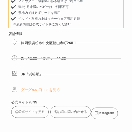
ノミやダニ・感染症のある場合はご利用不可
満4か月未満のパピーはご利用不可
敷地内では必ずリードを着用
ベッド・布団の上はマナーウェア着用必須
※最新情報は公式サイトをご覧ください
店舗情報
静岡県浜松市中央区舘山寺町260-1
IN：15:00〜/ OUT：〜11:00
JR『浜松駅』
グーグルの口コミを見る
公式サイト/SNS
公式サイトを見る
お店に問い合わせる
Instagram