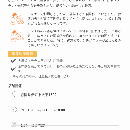
などのアメニティが完備されており、手ぶらでも安心です。
敷地内にはドッグ
ランや自然豊かな遊歩道もあり、愛犬とのお散歩にも最適。
ディナーで利用しましたが、店内はとても賑わっていました。 お
店の天井が高く雰囲気も良くてとても楽しめました。 ご飯もお酒
もどれも美味しかったです。
ランチ時の混雑を避けて空いている時間帯に訪れました。 天井が
高く、広々とした開放的な店内で、ゆったりとした時間を過ごす
ことができました。 特に、夕方までランチメニューが楽しめるの
は嬉しいポイントです。
事前確認事項
大型犬はテラス席のみ利用可能。
基本的な躾ができており、他のお客様の迷惑にならない事が絶対条件で
す。
※その他のルールは直接お問合せ下さい。
店舗情報
静岡県伊豆市大平1529
IN：15:00〜/ OUT：〜10:00
私鉄『修善寺駅』