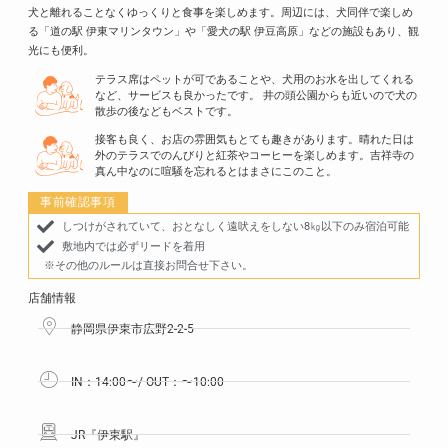
犬と離れることなくゆっくりと食事を楽しめます。
周辺には、犬同伴で楽しめ
る「道の駅 伊東マリンタウン」や「愛犬の駅 伊豆高原」などの施設もあり、観
光にも便利。
テラス席はペットが可であることや、犬用のお水を出してくれる
など、サービスも良かったです。 井の頭公園からも近いので犬の
散歩の後などもベストです。
接客も良く、お店の雰囲気もとても趣きがあります。晴れた日は
外のテラスでのんびりと紅茶やコーヒーを楽しめます。吉祥寺の
真ん中なのに喧騒を忘れるとはまさにこのこと。
事前確認事項
しつけがされていて、おとなしく遠吠えをしない8㎏以下のみ宿泊可能
敷地内では必ずリードを着用
※その他のルールは直接お問合せ下さい。
店舗情報
静岡県伊東市広野2-2-5
IN：14:00〜/ OUT：〜10:00
JR『伊東駅』