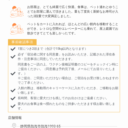
お部屋は、とても綺麗で広く快適。食事は、ペット連れとゆうこ
とでお部屋に運んで頂きました。量も丁度良く新鮮なお寿司が入
った2段重で大変満足しました。
ペットをカートに入れれば、ほとんどの広い館内を移動すること
ができ、レトロな空間やエレベーターにも乗れて、屋上庭園でお
散歩できてとても楽しかったです。
事前確認事項
1室につき2頭まで（合計で15kg以内となります）
必ず「宿泊者に関する同意書」をお読みいただき、記載された滞在条
件・注意事項に同意していただきます。
同意書をご一読の上、ワクチン接種証明書のコピーをチェックイン時に
ご提出ください。（同意書は予約完了後、メールにてお送りいたしま
す。）
※ご提出、ご同意いただけない場合は、ご宿泊をお受け致しかねますの
でご了承ください。
入館の際は、移動用のキャリーケースに入れていただき、ご移動をお願
い致します。
長時間、客室に愛犬だけを残してのお出かけはご遠慮ください。
愛犬のお食事は食べ慣れたものをご持参いただきます様お願い致しま
す。
店舗情報
静岡県熱海市熱海1993-65