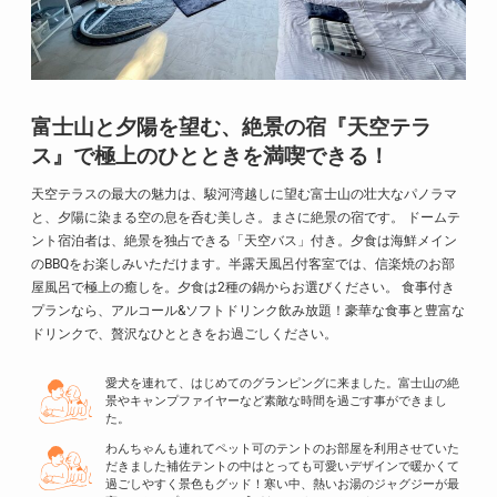
富士山と夕陽を望む、絶景の宿『天空テラ
ス』で極上のひとときを満喫できる！
天空テラスの最大の魅力は、駿河湾越しに望む富士山の壮大なパノラマ
と、夕陽に染まる空の息を呑む美しさ。まさに絶景の宿です。 ドームテ
ント宿泊者は、絶景を独占できる「天空バス」付き。夕食は海鮮メイン
のBBQをお楽しみいただけます。半露天風呂付客室では、信楽焼のお部
屋風呂で極上の癒しを。夕食は2種の鍋からお選びください。 食事付き
プランなら、アルコール&ソフトドリンク飲み放題！豪華な食事と豊富な
ドリンクで、贅沢なひとときをお過ごしください。
愛犬を連れて、はじめてのグランピングに来ました。富士山の絶
景やキャンプファイヤーなど素敵な時間を過ごす事ができまし
た。
わんちゃんも連れてペット可のテントのお部屋を利用させていた
だきました補佐テントの中はとっても可愛いデザインで暖かくて
過ごしやすく景色もグッド！寒い中、熱いお湯のジャグジーが最