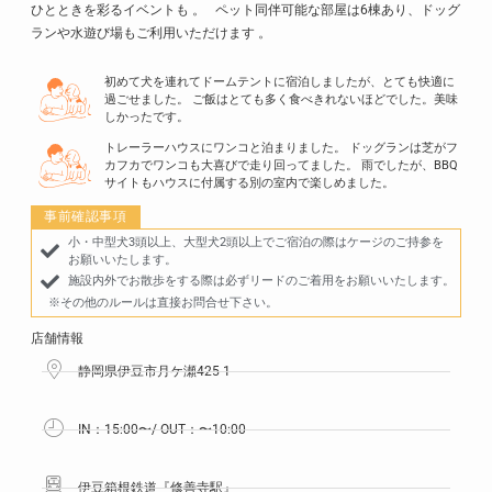
ひとときを彩るイベントも 。 ペット同伴可能な部屋は6棟あり、ドッグ
ランや水遊び場もご利用いただけます 。
初めて犬を連れてドームテントに宿泊しましたが、とても快適に
過ごせました。 ご飯はとても多く食べきれないほどでした。美味
しかったです。
トレーラーハウスにワンコと泊まりました。 ドッグランは芝がフ
カフカでワンコも大喜びで走り回ってました。 雨でしたが、BBQ
サイトもハウスに付属する別の室内で楽しめました。
事前確認事項
小・中型犬3頭以上、大型犬2頭以上でご宿泊の際はケージのご持参を
お願いいたします。
施設内外でお散歩をする際は必ずリードのご着用をお願いいたします。
※その他のルールは直接お問合せ下さい。
店舗情報
静岡県伊豆市月ケ瀬425-1
IN：15:00〜/ OUT：〜10:00
伊豆箱根鉄道『修善寺駅』