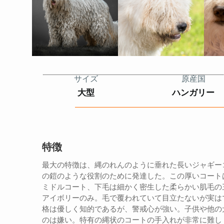
サイズ
原産国
大型
ハンガリー
特徴
最大の特徴は、縄のれんのように垂れた長いジャギー
の鎧のような役割のために発達した。この厚いコート
ミドルコート、下毛は細かく密生した柔らかい肌毛の
アイボリーのみ。毛で覆われていて目立たないが実は
格は優しく知的であるが、警戒心が強い。子供や他の
のは嫌い。特有の縄状のコートの手入れが非常に難し