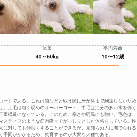
体重
平均寿命
40～60kg
10〜12歳
コートである。これは狼などと戦う際に牙が体まで到達しないため
は、上毛は粗く硬めのオーバーコート、中毛は油分の多い水を弾く
三重構造になっている。このため、寒さや雨風にも強い。毛色は、
マスティフのような筋肉隆々でがっしりとした体格をしている。性
犬に対しても仲良くすることができるが、見知らぬ人に撫でられる
く手間がかかるため、飼育するのが大変な犬種である。