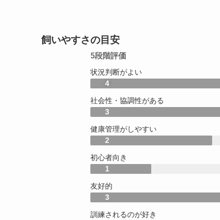
飼いやすさの目安
5段階評価
状況判断がよい
4
社会性・協調性がある
3
健康管理がしやすい
2
初心者向き
1
友好的
3
訓練されるのが好き