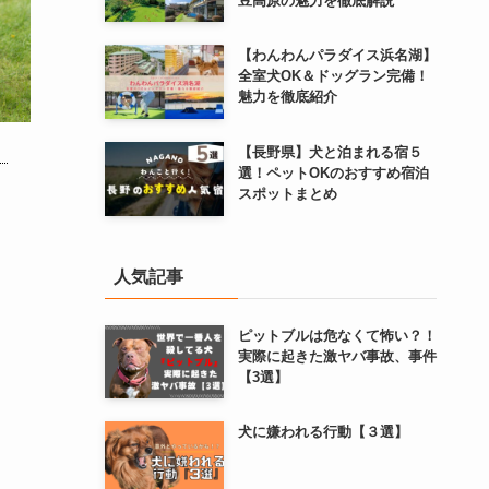
豆高原の魅力を徹底解説
【わんわんパラダイス浜名湖】
全室犬OK＆ドッグラン完備！
魅力を徹底紹介
【長野県】犬と泊まれる宿５
選！ペットOKのおすすめ宿泊
スポットまとめ
人気記事
ピットブルは危なくて怖い？！
実際に起きた激ヤバ事故、事件
【3選】
犬に嫌われる行動【３選】