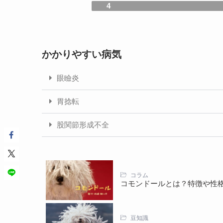
4
かかりやすい病気
眼瞼炎
胃捻転
股関節形成不全
コラム
コモンドールとは？特徴や性
豆知識