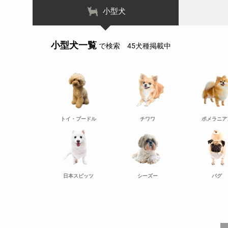
小型犬
小型犬一覧
で検索 45犬種掲載中
トイ・プードル
チワワ
ポメラニア
日本スピッツ
シーズー
パグ